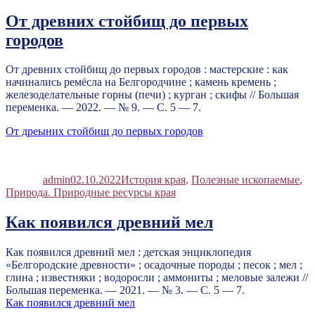
От древних стойбищ до первых
городов
От древних стойбищ до первых городов : мастерские : как
начинались ремёсла на Белгородчине ; камень кремень ;
железоделательные горны (печи) ; курган ; скифы // Большая
переменка. — 2022. — № 9. — С. 5 — 7.
От дреыних стойбищ до первых городов
Автор
Опубликовано
Рубрики
admin
02.10.2022
История края
,
Полезные ископаемые
,
Природа. Природные ресурсы края
Как появился древний мел
Как появился древний мел : детская энциклопедия
«Белгородские древности» ; осадочные породы ; песок ; мел ;
глина ; известняки ; водоросли ; аммониты ; меловые залежи //
Большая переменка. — 2021. — № 3. — С. 5 — 7.
Как появился древний мел