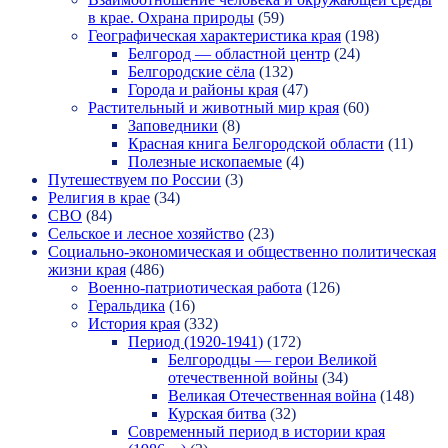
в крае. Охрана природы
(59)
Географическая характеристика края
(198)
Белгород — областной центр
(24)
Белгородские сёла
(132)
Города и районы края
(47)
Растительный и животный мир края
(60)
Заповедники
(8)
Красная книга Белгородской области
(11)
Полезные ископаемые
(4)
Путешествуем по России
(3)
Религия в крае
(34)
СВО
(84)
Сельское и лесное хозяйство
(23)
Социально-экономическая и общественно политическая
жизни края
(486)
Военно-патриотическая работа
(126)
Геральдика
(16)
История края
(332)
Период (1920-1941)
(172)
Белгородцы — герои Великой
отечественной войны
(34)
Великая Отечественная война
(148)
Курская битва
(32)
Современный период в истории края