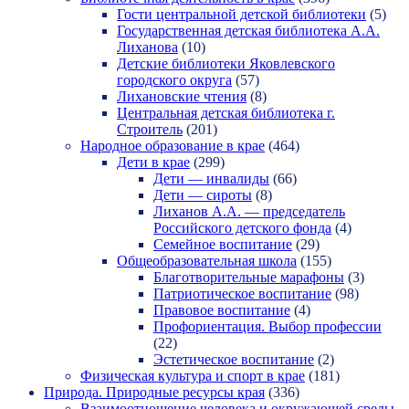
Гости центральной детской библиотеки
(5)
Государственная детская библиотека А.А.
Лиханова
(10)
Детские библиотеки Яковлевского
городского округа
(57)
Лихановские чтения
(8)
Центральная детская библиотека г.
Строитель
(201)
Народное образование в крае
(464)
Дети в крае
(299)
Дети — инвалиды
(66)
Дети — сироты
(8)
Лиханов А.А. — председатель
Российского детского фонда
(4)
Семейное воспитание
(29)
Общеобразовательная школа
(155)
Благотворительные марафоны
(3)
Патриотическое воспитание
(98)
Правовое воспитание
(4)
Профориентация. Выбор профессии
(22)
Эстетическое воспитание
(2)
Физическая культура и спорт в крае
(181)
Природа. Природные ресурсы края
(336)
Взаимоотношение человека и окружающей среды