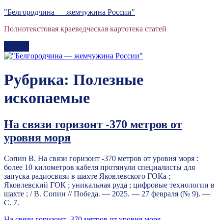
Перейти
"Белгородчина — жемчужина России"
к
Полнотекстовая краеведческая картотека статей
содержимому
Меню
Рубрика:
Полезные
ископаемые
На связи горизонт -370 метров от
уровня моря
Сопин В. На связи горизонт -370 метров от уровня моря :
более 10 километров кабеля протянули специалисты для
запуска радиосвязи в шахте Яковлевского ГОКа ;
Яковлевский ГОК ; уникальная руда ; цифровые технологии в
шахте ; / В. Сопин // Победа. — 2025. — 27 февраля (№ 9). —
С. 7.
На связи горизонт -370 метров от уровня моря