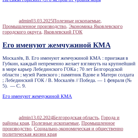
Автор
Опубликовано
Рубрики
admin
03.03.2025
Полезные ископаемые
,
Промышленное производство
,
Экономика Яковлевского
городского округа
,
Яковлевский ГОК
Его именуют жемчужиной КМА
Москалёв, В. Его именуют жемчужиной КМА : приезжая в
Губкин, каждый непременно желает взглянуть на крупнейший
в мире карьер Лебединского ГОКа ; 70 лет Белгородской
области ; музей Раевского ; памятник Вдове и Матери солдата
; Лебединский ГОК / В. Москалёв // Победа. — 1 февраля (№
5). — С. 9.
Его именуют жемчужиной КМА
Автор
Опубликовано
Рубрики
admin
13.02.2024
Белгородская область
,
Города и
районы края
,
Полезные ископаемые
,
Промышленное
производство
,
Социально-экономическая и общественно
политическая жизни края