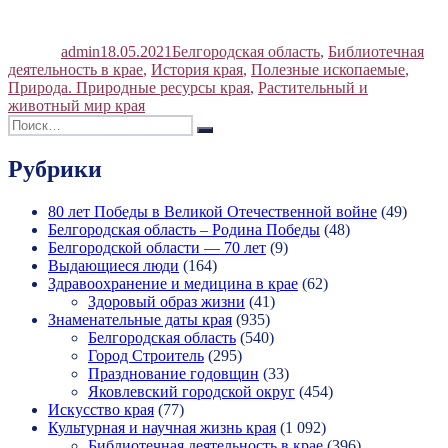
Автор
Опубликовано
Рубрики
admin
18.05.2021
Белгородская область
,
Библиотечная
деятельность в крае
,
История края
,
Полезные ископаемые
,
Природа. Природные ресурсы края
,
Растительный и
животный мир края
Искать:
Поиск
Рубрики
80 лет Победы в Великой Отечественной войне
(49)
Белгородская область – Родина Победы
(48)
Белгородской области — 70 лет
(9)
Выдающиеся люди
(164)
Здравоохранение и медицина в крае
(62)
Здоровый образ жизни
(41)
Знаменательные даты края
(935)
Белгородская область
(540)
Город Строитель
(295)
Празднование годовщин
(33)
Яковлевский городской округ
(454)
Искусство края
(77)
Культурная и научная жизнь края
(1 092)
Библиотечная деятельность в крае
(396)