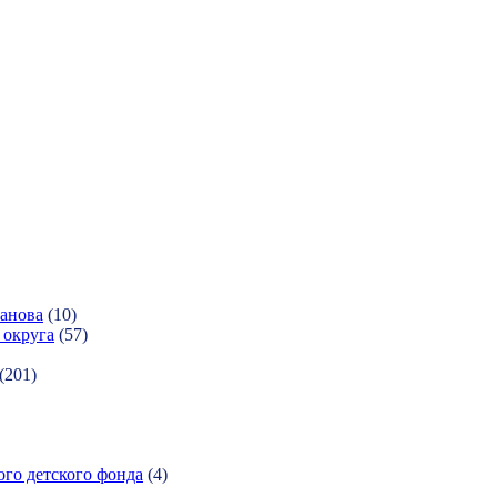
ханова
(10)
 округа
(57)
(201)
ого детского фонда
(4)