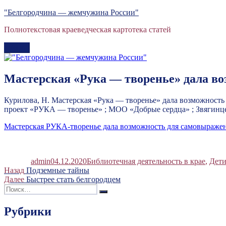
Перейти
"Белгородчина — жемчужина России"
к
Полнотекстовая краеведческая картотека статей
содержимому
Меню
Мастерская «Рука — творенье» дала в
Курилова, Н. Мастерская «Рука — творенье» дала возможность
проект «РУКА — творенье» ; МОО «Добрые сердца» ; Звягинцева
Мастерская РУКА-творенье дала возможность для самовыраже
Автор
Опубликовано
Рубрики
admin
04.12.2020
Библиотечная деятельность в крае
,
Дети
Навигация
Предыдущая
Назад
Подземные тайны
запись:
Следующая
Далее
Быстрее стать белгородцем
по
Искать:
запись:
Поиск
записям
Рубрики