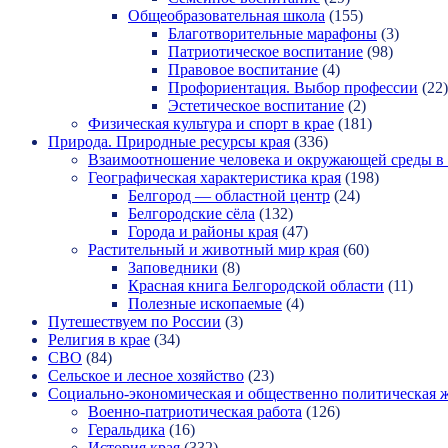
Общеобразовательная школа
(155)
Благотворительные марафоны
(3)
Патриотическое воспитание
(98)
Правовое воспитание
(4)
Профориентация. Выбор профессии
(22)
Эстетическое воспитание
(2)
Физическая культура и спорт в крае
(181)
Природа. Природные ресурсы края
(336)
Взаимоотношение человека и окружающей среды в 
Географическая характеристика края
(198)
Белгород — областной центр
(24)
Белгородские сёла
(132)
Города и районы края
(47)
Растительный и животный мир края
(60)
Заповедники
(8)
Красная книга Белгородской области
(11)
Полезные ископаемые
(4)
Путешествуем по России
(3)
Религия в крае
(34)
СВО
(84)
Сельское и лесное хозяйство
(23)
Социально-экономическая и общественно политическая 
Военно-патриотическая работа
(126)
Геральдика
(16)
История края
(332)