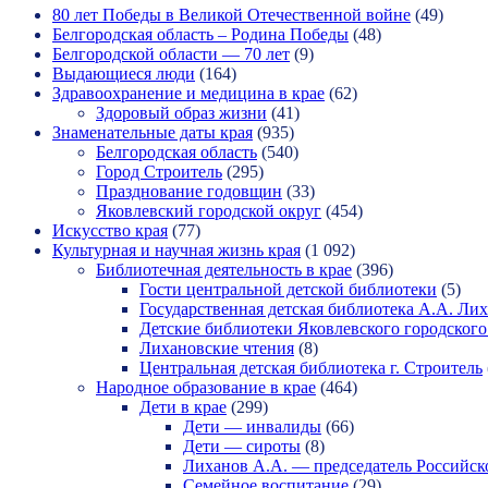
80 лет Победы в Великой Отечественной войне
(49)
Белгородская область – Родина Победы
(48)
Белгородской области — 70 лет
(9)
Выдающиеся люди
(164)
Здравоохранение и медицина в крае
(62)
Здоровый образ жизни
(41)
Знаменательные даты края
(935)
Белгородская область
(540)
Город Строитель
(295)
Празднование годовщин
(33)
Яковлевский городской округ
(454)
Искусство края
(77)
Культурная и научная жизнь края
(1 092)
Библиотечная деятельность в крае
(396)
Гости центральной детской библиотеки
(5)
Государственная детская библиотека А.А. Ли
Детские библиотеки Яковлевского городского
Лихановские чтения
(8)
Центральная детская библиотека г. Строитель
Народное образование в крае
(464)
Дети в крае
(299)
Дети — инвалиды
(66)
Дети — сироты
(8)
Лиханов А.А. — председатель Российск
Семейное воспитание
(29)