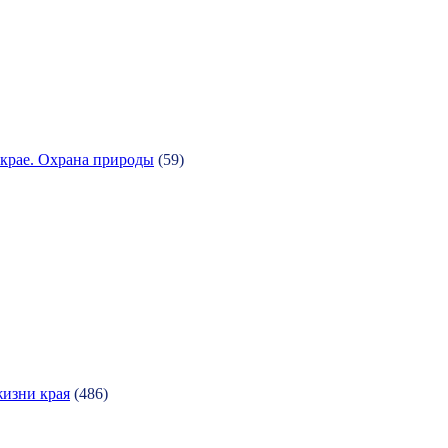
крае. Охрана природы
(59)
жизни края
(486)