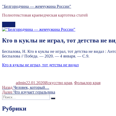
Перейти
"Белгородчина — жемчужина России"
к
Полнотекстовая краеведческая картотека статей
содержимому
Меню
Кто в куклы не играл, тот детства не в
Беспалова, Н. Кто в куклы не играл, тот детства не видал : Ан
Беспалова // Победа. — 2020. — 4 января. — С.9.
Кто в куклы не играл, тот детства не видал
Автор
Опубликовано
Рубрики
admin
22.01.2020
Искусство края
,
Фольклор края
Навигация
Предыдущая
Назад
Человек, который…
запись:
Следующая
Далее
Что изучает геральдика
по
Искать:
запись:
Поиск
записям
Рубрики