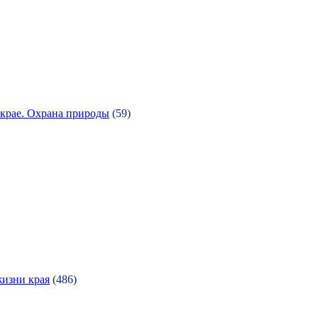
крае. Охрана природы
(59)
жизни края
(486)