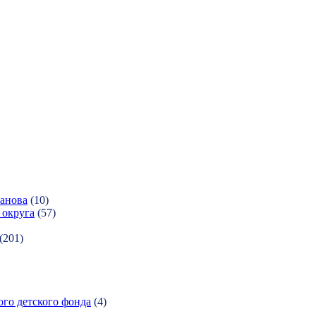
ханова
(10)
 округа
(57)
(201)
ого детского фонда
(4)