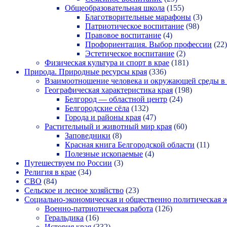
Общеобразовательная школа
(155)
Благотворительные марафоны
(3)
Патриотическое воспитание
(98)
Правовое воспитание
(4)
Профориентация. Выбор профессии
(22)
Эстетическое воспитание
(2)
Физическая культура и спорт в крае
(181)
Природа. Природные ресурсы края
(336)
Взаимоотношение человека и окружающей среды в 
Географическая характеристика края
(198)
Белгород — областной центр
(24)
Белгородские сёла
(132)
Города и районы края
(47)
Растительный и животный мир края
(60)
Заповедники
(8)
Красная книга Белгородской области
(11)
Полезные ископаемые
(4)
Путешествуем по России
(3)
Религия в крае
(34)
СВО
(84)
Сельское и лесное хозяйство
(23)
Социально-экономическая и общественно политическая 
Военно-патриотическая работа
(126)
Геральдика
(16)
История края
(332)