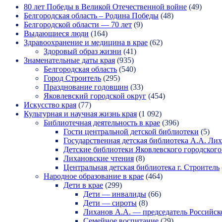
80 лет Победы в Великой Отечественной войне
(49)
Белгородская область – Родина Победы
(48)
Белгородской области — 70 лет
(9)
Выдающиеся люди
(164)
Здравоохранение и медицина в крае
(62)
Здоровый образ жизни
(41)
Знаменательные даты края
(935)
Белгородская область
(540)
Город Строитель
(295)
Празднование годовщин
(33)
Яковлевский городской округ
(454)
Искусство края
(77)
Культурная и научная жизнь края
(1 092)
Библиотечная деятельность в крае
(396)
Гости центральной детской библиотеки
(5)
Государственная детская библиотека А.А. Ли
Детские библиотеки Яковлевского городского
Лихановские чтения
(8)
Центральная детская библиотека г. Строитель
Народное образование в крае
(464)
Дети в крае
(299)
Дети — инвалиды
(66)
Дети — сироты
(8)
Лиханов А.А. — председатель Российск
Семейное воспитание
(29)