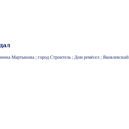
идал
тонина Мартынова ; город Строитель ; Дом ремёсел ; Яковлевский