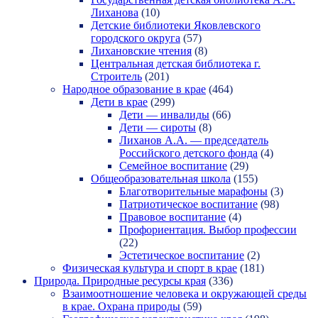
Лиханова
(10)
Детские библиотеки Яковлевского
городского округа
(57)
Лихановские чтения
(8)
Центральная детская библиотека г.
Строитель
(201)
Народное образование в крае
(464)
Дети в крае
(299)
Дети — инвалиды
(66)
Дети — сироты
(8)
Лиханов А.А. — председатель
Российского детского фонда
(4)
Семейное воспитание
(29)
Общеобразовательная школа
(155)
Благотворительные марафоны
(3)
Патриотическое воспитание
(98)
Правовое воспитание
(4)
Профориентация. Выбор профессии
(22)
Эстетическое воспитание
(2)
Физическая культура и спорт в крае
(181)
Природа. Природные ресурсы края
(336)
Взаимоотношение человека и окружающей среды
в крае. Охрана природы
(59)