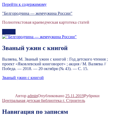
Перейти к содержимому
"Белгородчина — жемчужина России"
Полнотекстовая краеведческая картотека статей
Меню
Званый ужин с книгой
Валяева, М. Званый ужин с книгой : Год детского чтения ;
проект «Яковлевский книговорот» ; акция / М. Валяева //
Победа. — 2018. — 20 октября (№ 43). — С. 15.
Званый ужин с книгой
Автор
admin
Опубликовано
25.11.2019
Рубрики
Центральная детская библиотека г. Строитель
Навигация по записям