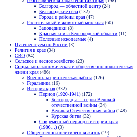
Географическая характеристика края
(198)
Белгород — областной центр
(24)
Белгородские сёла
(132)
Города и районы края
(47)
Растительный и животный мир края
(60)
Заповедники
(8)
Красная книга Белгородской области
(11)
Полезные ископаемые
(4)
Путешествуем по России
(3)
Религия в крае
(34)
СВО
(84)
Сельское и лесное хозяйство
(23)
Социально-экономическая и общественно политическая
жизни края
(486)
Военно-патриотическая работа
(126)
Геральдика
(16)
История края
(332)
Период (1920-1941)
(172)
Белгородцы — герои Великой
отечественной войны
(34)
Великая Отечественная война
(148)
Курская битва
(32)
Современный период в истории края
(1986…)
(3)
Общественно-политическая жизнь
(19)