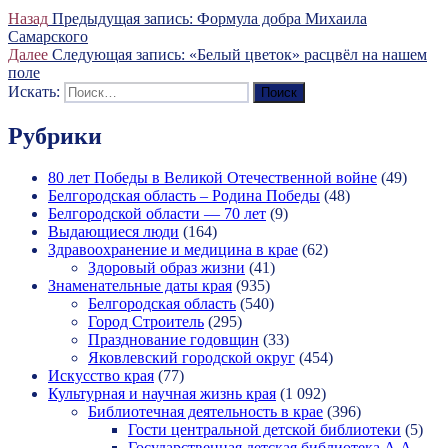
Назад
Предыдущая запись:
Формула добра Михаила
Самарского
Далее
Следующая запись:
«Белый цветок» расцвёл на нашем
поле
Искать:
Поиск
Рубрики
80 лет Победы в Великой Отечественной войне
(49)
Белгородская область – Родина Победы
(48)
Белгородской области — 70 лет
(9)
Выдающиеся люди
(164)
Здравоохранение и медицина в крае
(62)
Здоровый образ жизни
(41)
Знаменательные даты края
(935)
Белгородская область
(540)
Город Строитель
(295)
Празднование годовщин
(33)
Яковлевский городской округ
(454)
Искусство края
(77)
Культурная и научная жизнь края
(1 092)
Библиотечная деятельность в крае
(396)
Гости центральной детской библиотеки
(5)
Государственная детская библиотека А.А.