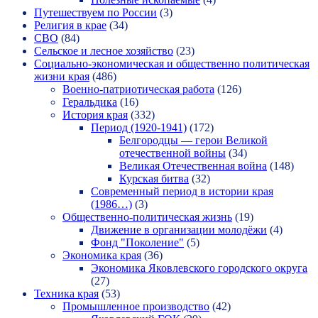
Путешествуем по России
(3)
Религия в крае
(34)
СВО
(84)
Сельское и лесное хозяйство
(23)
Социально-экономическая и общественно политическая
жизни края
(486)
Военно-патриотическая работа
(126)
Геральдика
(16)
История края
(332)
Период (1920-1941)
(172)
Белгородцы — герои Великой
отечественной войны
(34)
Великая Отечественная война
(148)
Курская битва
(32)
Современный период в истории края
(1986…)
(3)
Общественно-политическая жизнь
(19)
Движение в организации молодёжи
(4)
Фонд "Поколение"
(5)
Экономика края
(36)
Экономика Яковлевского городского округа
(27)
Техника края
(53)
Промышленное производство
(42)