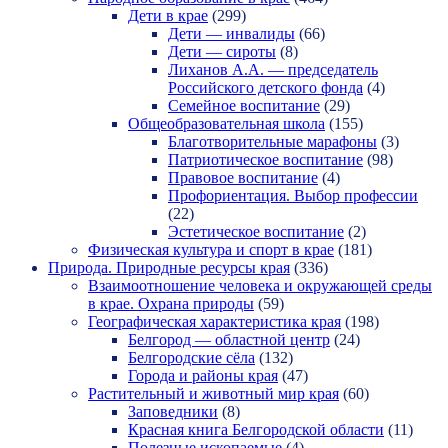
Дети в крае
(299)
Дети — инвалиды
(66)
Дети — сироты
(8)
Лиханов А.А. — председатель
Российского детского фонда
(4)
Семейное воспитание
(29)
Общеобразовательная школа
(155)
Благотворительные марафоны
(3)
Патриотическое воспитание
(98)
Правовое воспитание
(4)
Профориентация. Выбор профессии
(22)
Эстетическое воспитание
(2)
Физическая культура и спорт в крае
(181)
Природа. Природные ресурсы края
(336)
Взаимоотношение человека и окружающей среды
в крае. Охрана природы
(59)
Географическая характеристика края
(198)
Белгород — областной центр
(24)
Белгородские сёла
(132)
Города и районы края
(47)
Растительный и животный мир края
(60)
Заповедники
(8)
Красная книга Белгородской области
(11)
Полезные ископаемые
(4)