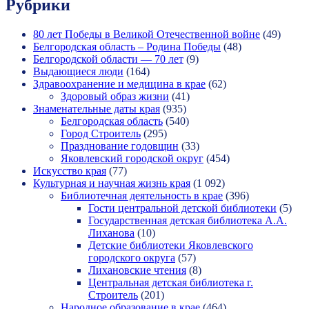
Рубрики
80 лет Победы в Великой Отечественной войне
(49)
Белгородская область – Родина Победы
(48)
Белгородской области — 70 лет
(9)
Выдающиеся люди
(164)
Здравоохранение и медицина в крае
(62)
Здоровый образ жизни
(41)
Знаменательные даты края
(935)
Белгородская область
(540)
Город Строитель
(295)
Празднование годовщин
(33)
Яковлевский городской округ
(454)
Искусство края
(77)
Культурная и научная жизнь края
(1 092)
Библиотечная деятельность в крае
(396)
Гости центральной детской библиотеки
(5)
Государственная детская библиотека А.А.
Лиханова
(10)
Детские библиотеки Яковлевского
городского округа
(57)
Лихановские чтения
(8)
Центральная детская библиотека г.
Строитель
(201)
Народное образование в крае
(464)