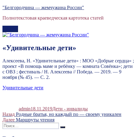
Перейти
"Белгородчина — жемчужина России"
к
Полнотекстовая краеведческая картотека статей
содержимому
Меню
«Удивительные дети»
Алексеева, Н. «Удивительные дети» : МОО «Добрые сердца» ;
проект «В помощь маме и ребёнку — комната Совёнка»; дети
с ОВЗ ; фестиваль / Н. Алексеева // Победа. — 2019. — 9
ноября (№ 45). — С. 2.
Удивительные дети
Автор
Опубликовано
Рубрики
admin
18.11.2019
Дети - инвалиды
Навигация
Предыдущая
Назад
Родные братья, но каждый по — своему уникален
запись:
Следующая
Далее
Маршруты чтения
по
Искать:
запись:
Поиск
записям