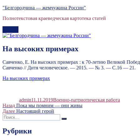
Перейти
"Белгородчина — жемчужина России"
к
Полнотекстовая краеведческая картотека статей
содержимому
Меню
На высоких примерах
Савченко, Е. На высоких примерах : к 70-летию Великой Побед
Савченко // Дитя человеческое. — 2015. — № 3. — С.16 — 21.
На высоких примерах
Автор
Опубликовано
Рубрики
admin
11.11.2019
Военно-патриотическая работа
Навигация
Предыдущая
Назад
Пока мы помним — они живы
запись:
Следующая
Далее
Настоящий герой
по
Искать:
запись:
Поиск
записям
Рубрики