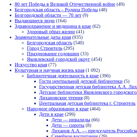
80 лет Победы в Великой Отечественной войне
(49)
Белгородская область – Родина Победы
(48)
Белгородской области — 70 лет
(9)
Выдающиеся люди
(164)
Здравоохранение и медицина в крае
(62)
Здоровый образ жизни
(41)
Знаменательные даты края
(935)
Белгородская область
(540)
Город Строитель
(295)
Празднование годовщин
(33)
Яковлевский городской округ
(454)
Искусство края
(77)
Культурная и научная жизнь края
(1 092)
Библиотечная деятельность в крае
(396)
Гости центральной детской библиотеки
(5)
Государственная детская библиотека А.А. Ли
Детские библиотеки Яковлевского городского
Лихановские чтения
(8)
Центральная детская библиотека г. Строитель
Народное образование в крае
(464)
Дети в крае
(299)
Дети — инвалиды
(66)
Дети — сироты
(8)
Лиханов А.А. — председатель Российск
Семейное воспитание
(29)