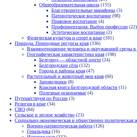
Общеобразовательная школа
(155)
Благотворительные марафоны
(3)
Патриотическое воспитание
(98)
Правовое воспитание
(4)
Профориентация. Выбор профессии
(22)
Эстетическое воспитание
(2)
Физическая культура и спорт в крае
(181)
Природа. Природные ресурсы края
(336)
Взаимоотношение человека и окружающей среды в 
Географическая характеристика края
(198)
Белгород — областной центр
(24)
Белгородские сёла
(132)
Города и районы края
(47)
Растительный и животный мир края
(60)
Заповедники
(8)
Красная книга Белгородской области
(11)
Полезные ископаемые
(4)
Путешествуем по России
(3)
Религия в крае
(34)
СВО
(84)
Сельское и лесное хозяйство
(23)
Социально-экономическая и общественно политическая 
Военно-патриотическая работа
(126)
Геральдика
(16)
История края
(332)