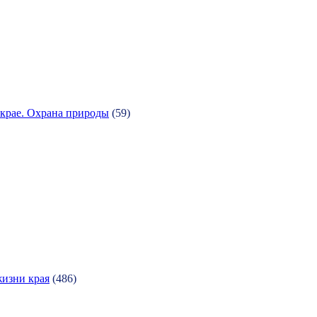
крае. Охрана природы
(59)
жизни края
(486)