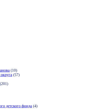
ханова
(10)
 округа
(57)
(201)
ого детского фонда
(4)