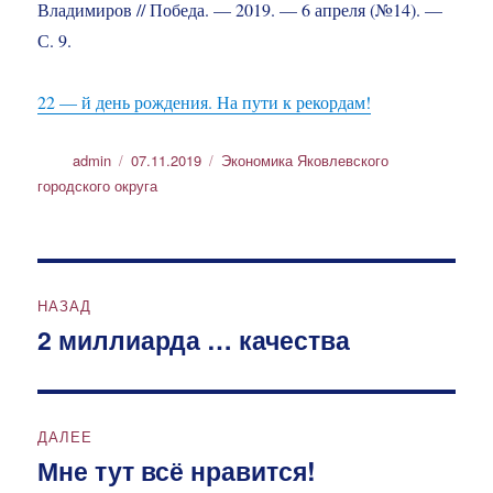
Владимиров // Победа. — 2019. — 6 апреля (№14). —
С. 9.
22 — й день рождения. На пути к рекордам!
Автор
Опубликовано
Рубрики
admin
07.11.2019
Экономика Яковлевского
городского округа
Навигация
НАЗАД
по
2 миллиарда … качества
Предыдущая
запись:
записям
ДАЛЕЕ
Мне тут всё нравится!
Следующая