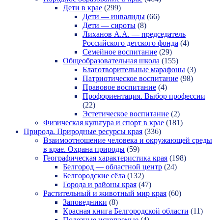
Дети в крае
(299)
Дети — инвалиды
(66)
Дети — сироты
(8)
Лиханов А.А. — председатель
Российского детского фонда
(4)
Семейное воспитание
(29)
Общеобразовательная школа
(155)
Благотворительные марафоны
(3)
Патриотическое воспитание
(98)
Правовое воспитание
(4)
Профориентация. Выбор профессии
(22)
Эстетическое воспитание
(2)
Физическая культура и спорт в крае
(181)
Природа. Природные ресурсы края
(336)
Взаимоотношение человека и окружающей среды
в крае. Охрана природы
(59)
Географическая характеристика края
(198)
Белгород — областной центр
(24)
Белгородские сёла
(132)
Города и районы края
(47)
Растительный и животный мир края
(60)
Заповедники
(8)
Красная книга Белгородской области
(11)
Полезные ископаемые
(4)