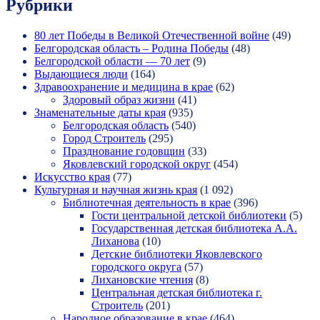
Рубрики
80 лет Победы в Великой Отечественной войне
(49)
Белгородская область – Родина Победы
(48)
Белгородской области — 70 лет
(9)
Выдающиеся люди
(164)
Здравоохранение и медицина в крае
(62)
Здоровый образ жизни
(41)
Знаменательные даты края
(935)
Белгородская область
(540)
Город Строитель
(295)
Празднование годовщин
(33)
Яковлевский городской округ
(454)
Искусство края
(77)
Культурная и научная жизнь края
(1 092)
Библиотечная деятельность в крае
(396)
Гости центральной детской библиотеки
(5)
Государственная детская библиотека А.А.
Лиханова
(10)
Детские библиотеки Яковлевского
городского округа
(57)
Лихановские чтения
(8)
Центральная детская библиотека г.
Строитель
(201)
Народное образование в крае
(464)