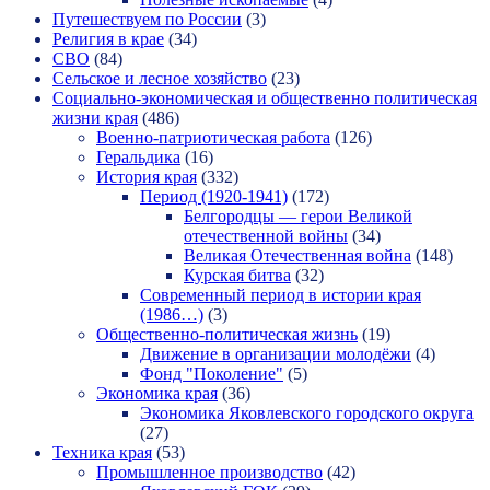
Путешествуем по России
(3)
Религия в крае
(34)
СВО
(84)
Сельское и лесное хозяйство
(23)
Социально-экономическая и общественно политическая
жизни края
(486)
Военно-патриотическая работа
(126)
Геральдика
(16)
История края
(332)
Период (1920-1941)
(172)
Белгородцы — герои Великой
отечественной войны
(34)
Великая Отечественная война
(148)
Курская битва
(32)
Современный период в истории края
(1986…)
(3)
Общественно-политическая жизнь
(19)
Движение в организации молодёжи
(4)
Фонд "Поколение"
(5)
Экономика края
(36)
Экономика Яковлевского городского округа
(27)
Техника края
(53)
Промышленное производство
(42)