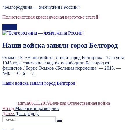
Перейти
"Белгородчина — жемчужина России"
к
Полнотекстовая краеведческая картотека статей
содержимому
Меню
Наши войска заняли город Белгород
Осыков, Б. «Наши войска заняли город Белгород» : 5 августа
1943 года советские солдаты освободили Белгород от
фашистов / Борис Осыков //Большая переменка. — 2015. —
№8. — С. 6 — 7.
Наши войска заняли город Белгород
Автор
Опубликовано
Рубрики
admin
06.11.2019
Великая Отечественная война
Навигация
Предыдущая
Назад
Маленький разведчик
запись:
Следующая
Далее
Два прадеда
по
Искать:
запись:
Поиск
записям