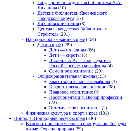
Государственная детская библиотека А.А.
Лиханова
(10)
Детские библиотеки Яковлевского
городского округа
(57)
Лихановские чтения
(8)
Центральная детская библиотека г.
Строитель
(201)
Народное образование в крае
(464)
Дети в крае
(299)
Дети — инвалиды
(66)
Дети — сироты
(8)
Лиханов А.А. — председатель
Российского детского фонда
(4)
Семейное воспитание
(29)
Общеобразовательная школа
(155)
Благотворительные марафоны
(3)
Патриотическое воспитание
(98)
Правовое воспитание
(4)
Профориентация. Выбор профессии
(22)
Эстетическое воспитание
(2)
Физическая культура и спорт в крае
(181)
Природа. Природные ресурсы края
(336)
Взаимоотношение человека и окружающей среды
в крае. Охрана природы
(59)