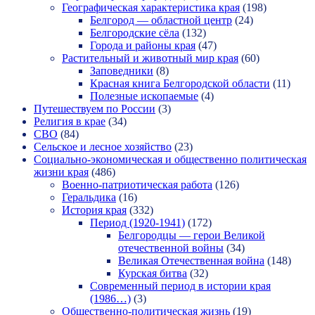
Географическая характеристика края
(198)
Белгород — областной центр
(24)
Белгородские сёла
(132)
Города и районы края
(47)
Растительный и животный мир края
(60)
Заповедники
(8)
Красная книга Белгородской области
(11)
Полезные ископаемые
(4)
Путешествуем по России
(3)
Религия в крае
(34)
СВО
(84)
Сельское и лесное хозяйство
(23)
Социально-экономическая и общественно политическая
жизни края
(486)
Военно-патриотическая работа
(126)
Геральдика
(16)
История края
(332)
Период (1920-1941)
(172)
Белгородцы — герои Великой
отечественной войны
(34)
Великая Отечественная война
(148)
Курская битва
(32)
Современный период в истории края
(1986…)
(3)
Общественно-политическая жизнь
(19)