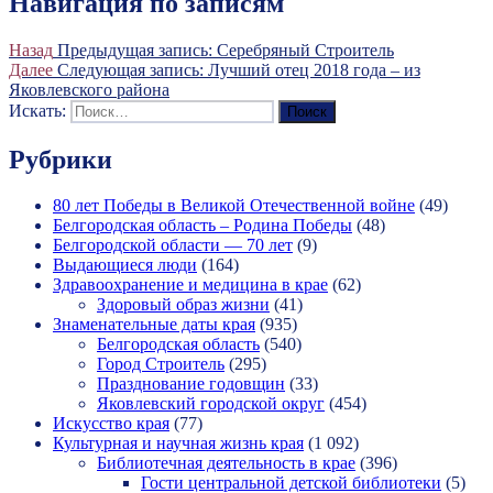
Навигация по записям
Назад
Предыдущая запись:
Серебряный Строитель
Далее
Следующая запись:
Лучший отец 2018 года – из
Яковлевского района
Искать:
Поиск
Рубрики
80 лет Победы в Великой Отечественной войне
(49)
Белгородская область – Родина Победы
(48)
Белгородской области — 70 лет
(9)
Выдающиеся люди
(164)
Здравоохранение и медицина в крае
(62)
Здоровый образ жизни
(41)
Знаменательные даты края
(935)
Белгородская область
(540)
Город Строитель
(295)
Празднование годовщин
(33)
Яковлевский городской округ
(454)
Искусство края
(77)
Культурная и научная жизнь края
(1 092)
Библиотечная деятельность в крае
(396)
Гости центральной детской библиотеки
(5)