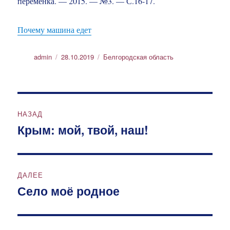
переменка. — 2015. — №3. — С.16-17.
Почему машина едет
Автор
Опубликовано
Рубрики
admin
28.10.2019
Белгородская область
Навигация
НАЗАД
по
Крым: мой, твой, наш!
Предыдущая
запись:
записям
ДАЛЕЕ
Село моё родное
Следующая
запись: