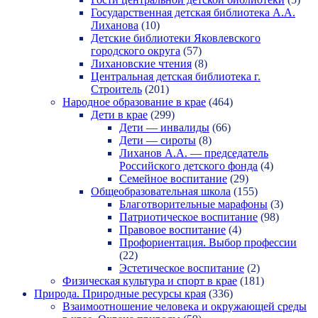
Государственная детская библиотека А.А.
Лиханова
(10)
Детские библиотеки Яковлевского
городского округа
(57)
Лихановские чтения
(8)
Центральная детская библиотека г.
Строитель
(201)
Народное образование в крае
(464)
Дети в крае
(299)
Дети — инвалиды
(66)
Дети — сироты
(8)
Лиханов А.А. — председатель
Российского детского фонда
(4)
Семейное воспитание
(29)
Общеобразовательная школа
(155)
Благотворительные марафоны
(3)
Патриотическое воспитание
(98)
Правовое воспитание
(4)
Профориентация. Выбор профессии
(22)
Эстетическое воспитание
(2)
Физическая культура и спорт в крае
(181)
Природа. Природные ресурсы края
(336)
Взаимоотношение человека и окружающей среды