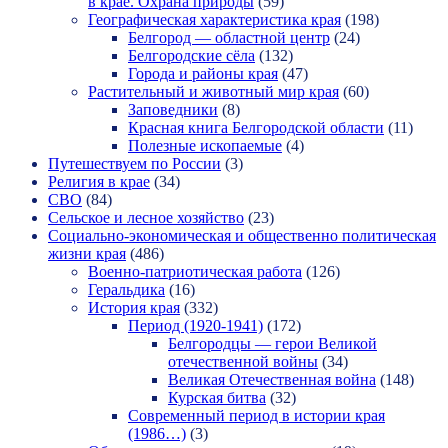
в крае. Охрана природы
(59)
Географическая характеристика края
(198)
Белгород — областной центр
(24)
Белгородские сёла
(132)
Города и районы края
(47)
Растительный и животный мир края
(60)
Заповедники
(8)
Красная книга Белгородской области
(11)
Полезные ископаемые
(4)
Путешествуем по России
(3)
Религия в крае
(34)
СВО
(84)
Сельское и лесное хозяйство
(23)
Социально-экономическая и общественно политическая
жизни края
(486)
Военно-патриотическая работа
(126)
Геральдика
(16)
История края
(332)
Период (1920-1941)
(172)
Белгородцы — герои Великой
отечественной войны
(34)
Великая Отечественная война
(148)
Курская битва
(32)
Современный период в истории края
(1986…)
(3)