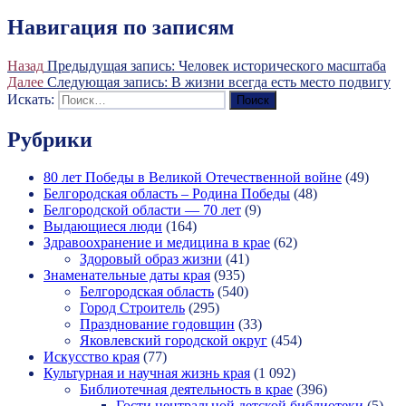
Навигация по записям
Назад
Предыдущая запись:
Человек исторического масштаба
Далее
Следующая запись:
В жизни всегда есть место подвигу
Искать:
Поиск
Рубрики
80 лет Победы в Великой Отечественной войне
(49)
Белгородская область – Родина Победы
(48)
Белгородской области — 70 лет
(9)
Выдающиеся люди
(164)
Здравоохранение и медицина в крае
(62)
Здоровый образ жизни
(41)
Знаменательные даты края
(935)
Белгородская область
(540)
Город Строитель
(295)
Празднование годовщин
(33)
Яковлевский городской округ
(454)
Искусство края
(77)
Культурная и научная жизнь края
(1 092)
Библиотечная деятельность в крае
(396)
Гости центральной детской библиотеки
(5)