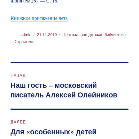
июня (№ 26). — С. 16.
Книжное притяжение лета
Автор
Опубликовано
Рубрики
admin
21.11.2019
Центральная детская библиотека
г. Строитель
Навигация
НАЗАД
по
Наш гость – московский
Предыдущая
писатель Алексей Олейников
запись:
записям
ДАЛЕЕ
Для «особенных» детей
Следующая