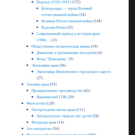
Период (1920-1941)
(172)
Белгородцы — герои Великой
отечественной войны
(34)
Великая Отечественная война
(148)
Курская битва
(32)
Современный период в истории края
(1986…)
(3)
Общественно-политическая жизнь
(19)
Движение в организации молодёжи
(4)
Фонд "Поколение"
(5)
Экономика края
(36)
Экономика Яковлевского городского округа
(27)
Техника края
(53)
Промышленное производство
(42)
Яковлевский ГОК
(29)
Филология
(128)
Литературная жизнь края
(111)
Литературное творчество детей
(28)
Фольклор края
(14)
Это интересно
(54)
Яковлевский муниципальный округ
(303)