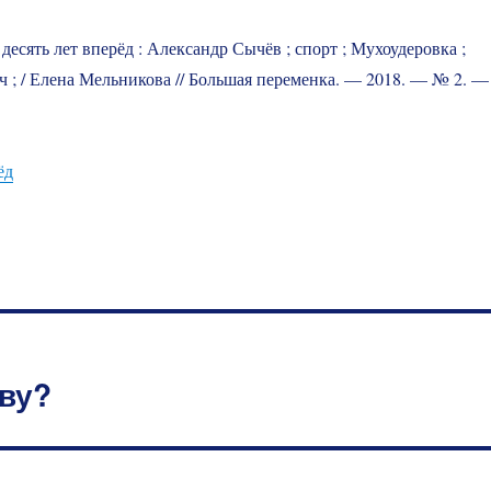
десять лет вперёд : Александр Сычёв ; спорт ; Мухоудеровка ;
 ; / Елена Мельникова // Большая переменка. — 2018. — № 2. —
ёд
тву?