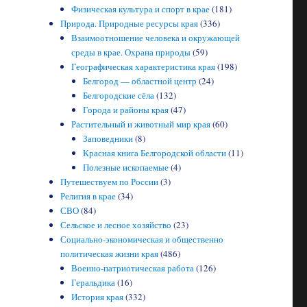
Физическая культура и спорт в крае
(181)
Природа. Природные ресурсы края
(336)
Взаимоотношение человека и окружающей
среды в крае. Охрана природы
(59)
Географическая характеристика края
(198)
Белгород — областной центр
(24)
Белгородские сёла
(132)
Города и районы края
(47)
Растительный и животный мир края
(60)
Заповедники
(8)
Красная книга Белгородской области
(11)
Полезные ископаемые
(4)
Путешествуем по России
(3)
Религия в крае
(34)
СВО
(84)
Сельское и лесное хозяйство
(23)
Социально-экономическая и общественно
политическая жизни края
(486)
Военно-патриотическая работа
(126)
Геральдика
(16)
История края
(332)