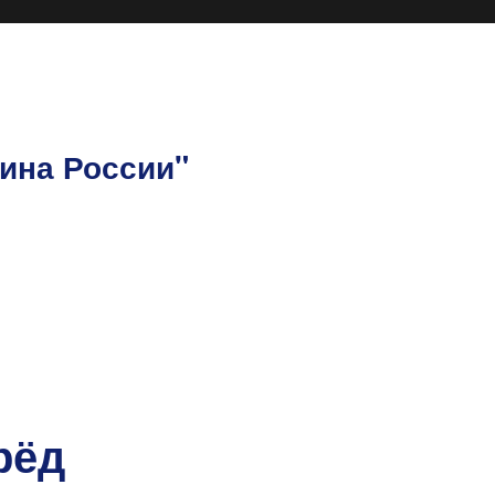
ина России"
рёд