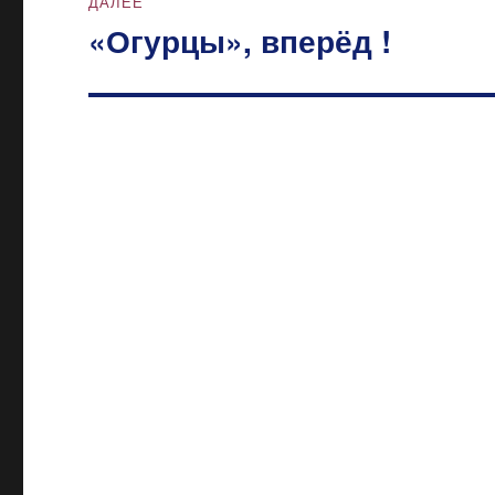
ДАЛЕЕ
«Огурцы», вперёд !
Следующая
запись: