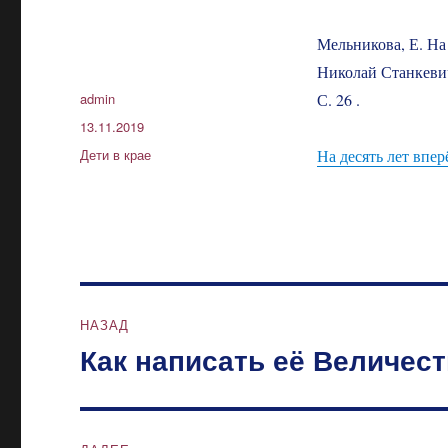
Мельникова, Е. На 
Николай Станкевич
Автор
admin
С. 26 .
Опубликовано
13.11.2019
Рубрики
Дети в крае
На десять лет впер
Навигация
НАЗАД
по
Как написать её Величес
Предыдущая
запись:
записям