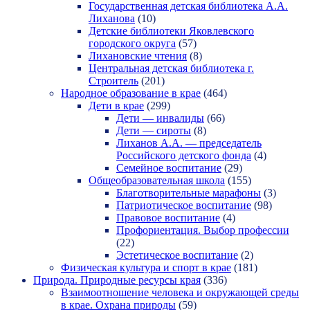
Государственная детская библиотека А.А.
Лиханова
(10)
Детские библиотеки Яковлевского
городского округа
(57)
Лихановские чтения
(8)
Центральная детская библиотека г.
Строитель
(201)
Народное образование в крае
(464)
Дети в крае
(299)
Дети — инвалиды
(66)
Дети — сироты
(8)
Лиханов А.А. — председатель
Российского детского фонда
(4)
Семейное воспитание
(29)
Общеобразовательная школа
(155)
Благотворительные марафоны
(3)
Патриотическое воспитание
(98)
Правовое воспитание
(4)
Профориентация. Выбор профессии
(22)
Эстетическое воспитание
(2)
Физическая культура и спорт в крае
(181)
Природа. Природные ресурсы края
(336)
Взаимоотношение человека и окружающей среды
в крае. Охрана природы
(59)