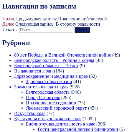
Навигация по записям
Назад
Предыдущая запись:
Поколение победителей
Далее
Следующая запись:
В сторону реальности
Искать:
Поиск
Рубрики
80 лет Победы в Великой Отечественной войне
(49)
Белгородская область – Родина Победы
(48)
Белгородской области — 70 лет
(9)
Выдающиеся люди
(164)
Здравоохранение и медицина в крае
(62)
Здоровый образ жизни
(41)
Знаменательные даты края
(935)
Белгородская область
(540)
Город Строитель
(295)
Празднование годовщин
(33)
Яковлевский городской округ
(454)
Искусство края
(77)
Культурная и научная жизнь края
(1 092)
Библиотечная деятельность в крае
(396)
Гости центральной детской библиотеки
(5)