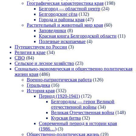
Географическая характеристика края
(198)
Белгород — областной центр
(24)
Белгородские сёла
(132)
Города и районы края
(47)
Растительный и животный мир края
(60)
Заповедники
(8)
Красная книга Белгородской области
(11)
Полезные ископаемые
(4)
Путешествуем по России
(3)
Религия в крае
(34)
СВО
(84)
Сельское и лесное хозяйство
(23)
Социально-экономическая и общественно политическая
жизни края
(486)
Военно-патриотическая работа
(126)
Геральдика
(16)
История края
(332)
Период (1920-1941)
(172)
Белгородцы — герои Великой
отечественной войны
(34)
Великая Отечественная война
(148)
Курская битва
(32)
Современный период в истории края
(1986…)
(3)
Общественно-политическая жизнь
(19)