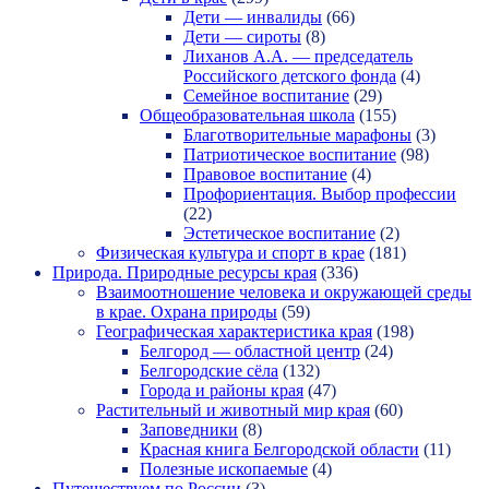
Дети — инвалиды
(66)
Дети — сироты
(8)
Лиханов А.А. — председатель
Российского детского фонда
(4)
Семейное воспитание
(29)
Общеобразовательная школа
(155)
Благотворительные марафоны
(3)
Патриотическое воспитание
(98)
Правовое воспитание
(4)
Профориентация. Выбор профессии
(22)
Эстетическое воспитание
(2)
Физическая культура и спорт в крае
(181)
Природа. Природные ресурсы края
(336)
Взаимоотношение человека и окружающей среды
в крае. Охрана природы
(59)
Географическая характеристика края
(198)
Белгород — областной центр
(24)
Белгородские сёла
(132)
Города и районы края
(47)
Растительный и животный мир края
(60)
Заповедники
(8)
Красная книга Белгородской области
(11)
Полезные ископаемые
(4)
Путешествуем по России
(3)