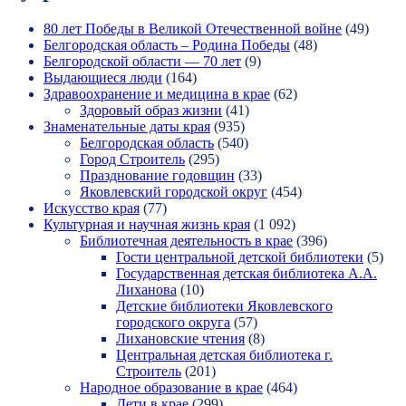
80 лет Победы в Великой Отечественной войне
(49)
Белгородская область – Родина Победы
(48)
Белгородской области — 70 лет
(9)
Выдающиеся люди
(164)
Здравоохранение и медицина в крае
(62)
Здоровый образ жизни
(41)
Знаменательные даты края
(935)
Белгородская область
(540)
Город Строитель
(295)
Празднование годовщин
(33)
Яковлевский городской округ
(454)
Искусство края
(77)
Культурная и научная жизнь края
(1 092)
Библиотечная деятельность в крае
(396)
Гости центральной детской библиотеки
(5)
Государственная детская библиотека А.А.
Лиханова
(10)
Детские библиотеки Яковлевского
городского округа
(57)
Лихановские чтения
(8)
Центральная детская библиотека г.
Строитель
(201)
Народное образование в крае
(464)
Дети в крае
(299)