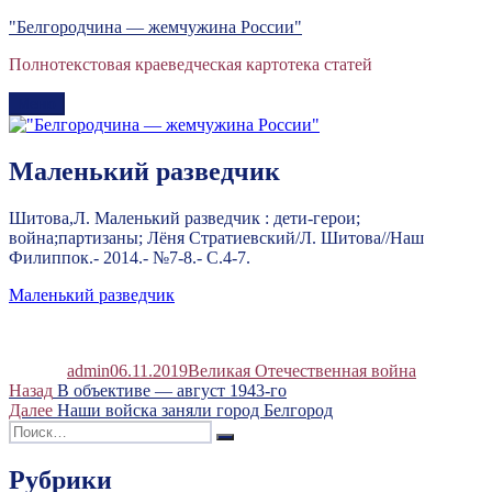
Перейти
"Белгородчина — жемчужина России"
к
Полнотекстовая краеведческая картотека статей
содержимому
Меню
Маленький разведчик
Шитова,Л. Маленький разведчик : дети-герои;
война;партизаны; Лёня Стратиевский/Л. Шитова//Наш
Филиппок.- 2014.- №7-8.- С.4-7.
Маленький разведчик
Автор
Опубликовано
Рубрики
admin
06.11.2019
Великая Отечественная война
Навигация
Предыдущая
Назад
В объективе — август 1943-го
запись:
Следующая
Далее
Наши войска заняли город Белгород
по
Искать:
запись:
Поиск
записям
Рубрики