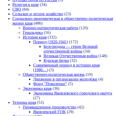
Религия в крае
(34)
СВО
(84)
Сельское и лесное хозяйство
(23)
Социально-экономическая и общественно политическая
жизни края
(486)
Военно-патриотическая работа
(126)
Геральдика
(16)
История края
(332)
Период (1920-1941)
(172)
Белгородцы — герои Великой
отечественной войны
(34)
Великая Отечественная война
(148)
Курская битва
(32)
Современный период в истории края
(1986…)
(3)
Общественно-политическая жизнь
(19)
Движение в организации молодёжи
(4)
Фонд "Поколение"
(5)
Экономика края
(36)
Экономика Яковлевского городского округа
(27)
Техника края
(53)
Промышленное производство
(42)
Яковлевский ГОК
(29)