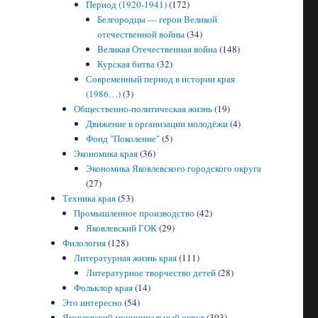
Период (1920-1941)
(172)
Белгородцы — герои Великой
отечественной войны
(34)
Великая Отечественная война
(148)
Курская битва
(32)
Современный период в истории края
(1986…)
(3)
Общественно-политическая жизнь
(19)
Движение в организации молодёжи
(4)
Фонд "Поколение"
(5)
Экономика края
(36)
Экономика Яковлевского городского округа
(27)
Техника края
(53)
Промышленное производство
(42)
Яковлевский ГОК
(29)
Филология
(128)
Литературная жизнь края
(111)
Литературное творчество детей
(28)
Фольклор края
(14)
Это интересно
(54)
Яковлевский муниципальный округ
(303)