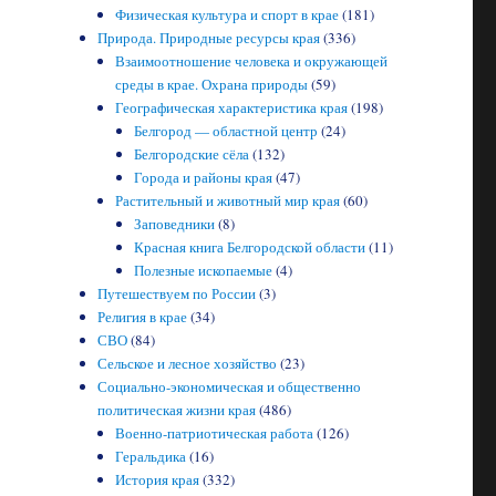
Физическая культура и спорт в крае
(181)
Природа. Природные ресурсы края
(336)
Взаимоотношение человека и окружающей
среды в крае. Охрана природы
(59)
Географическая характеристика края
(198)
Белгород — областной центр
(24)
Белгородские сёла
(132)
Города и районы края
(47)
Растительный и животный мир края
(60)
Заповедники
(8)
Красная книга Белгородской области
(11)
Полезные ископаемые
(4)
Путешествуем по России
(3)
Религия в крае
(34)
СВО
(84)
Сельское и лесное хозяйство
(23)
Социально-экономическая и общественно
политическая жизни края
(486)
Военно-патриотическая работа
(126)
Геральдика
(16)
История края
(332)