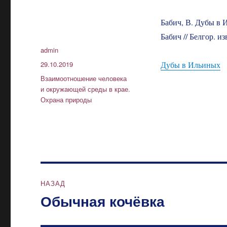
Бабич, В. Дубы в И
Бабич // Белгор. и
Автор
admin
Опубликовано
29.10.2019
Дубы в Ильиных
Рубрики
Взаимоотношение человека
и окружающей среды в крае.
Охрана природы
Навигация
НАЗАД
по
Обычная кочёвка
Предыдущая
запись:
записям